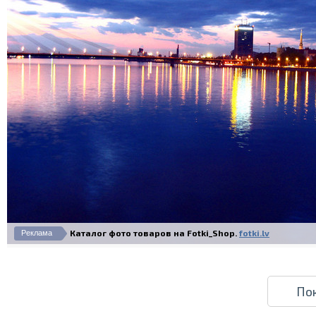
Каталог фото товаров на Fotki_Shop.
fotki.lv
Реклама
По