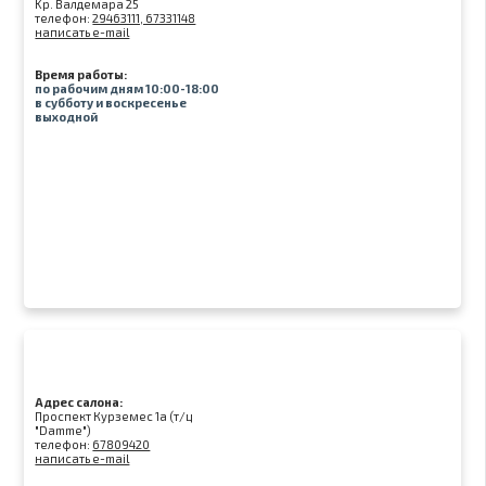
Kр. Валдемара 25
телефон:
29463111, 67331148
написать e-mail
Время работы:
по рабочим дням 10:00-18:00
в субботу и воскресенье
выходной
Адрес салона:
Проспект Курземес 1а (т/ц
"Damme")
телефон:
67809420
написать e-mail