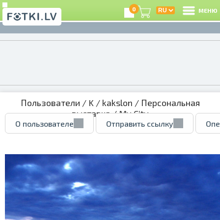
0
МЕНЮ
Пользователи
/
K
/
kakslon
/
Персональная
выставка
/ My City
О пользователе
Отправить ссылку
Опе