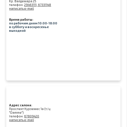
Kр. Валдемара 25
телефон:
29463111, 67331148
написать e-mail
Время работы:
по рабочим дням 10:00-18:00
в субботу и воскресенье
выходной
Адрес салона:
Проспект Курземес 1а (т/ц
"Damme")
телефон:
67809420
написать e-mail