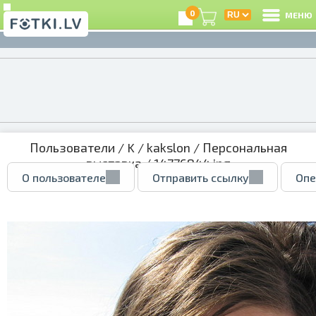
0
МЕНЮ
Пользователи
/
K
/
kakslon
/
Персональная
выставка
/ 14776844.jpg
О пользователе
Отправить ссылку
Опе