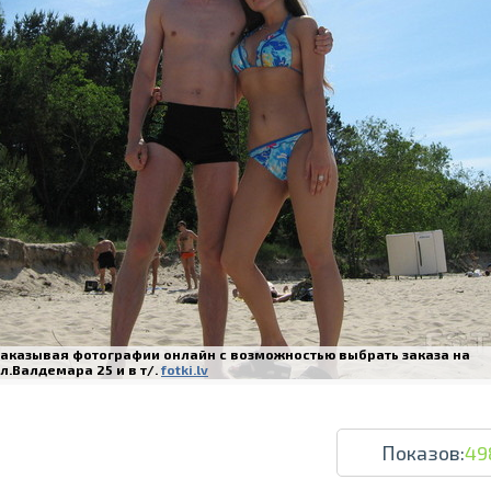
Печать в течение 1 часа в Риге – закаж
Различные форматы и виды бумаги для ваш
Доставка по всей Латвии или само
Заказывая фотографии онлайн с возможностью выбрать заказа на
л.Валдемара 25 и в т/.
fotki.lv
Показов:
49