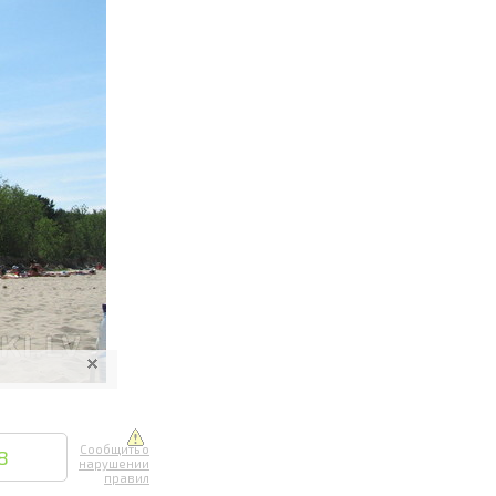
ите онлайн
их фотографий
вывоз
Сообщить о
8
нарушении
правил