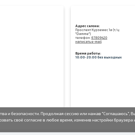
Адрес салона:
Проспект Курземес 1а (т/ц
"Damme")
телефон:
67809420
написать e-mail
Время работы:
10:00-20:00 без выходных
тва и безопасности. Продолжая сессию или нажав "Соглашаюсь", В
озвать своё согласие в любое время, изменив настройки браузера 