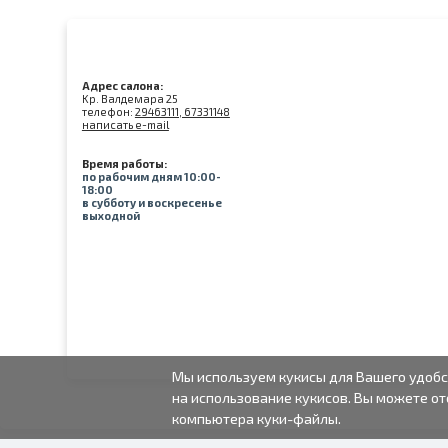
Адрес салона:
Kр. Валдемара 25
телефон:
29463111, 67331148
написать e-mail
Время работы:
по рабочим дням 10:00-
18:00
в субботу и воскресенье
выходной
Мы используем кукисы для Вашего удобс
на использование кукисов. Вы можете от
компьютера куки-файлы.