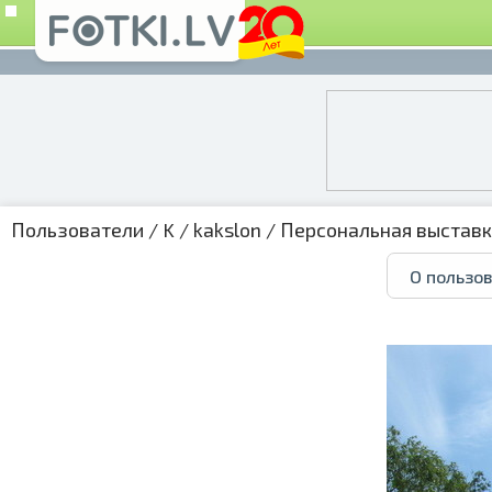
Пользователи
/
K
/
kakslon
/
Персональная выстав
О пользо