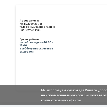
Адрес салона:
Kр. Валдемара 25
телефон:
29463111, 67331148
написать e-mail
Время работы:
по рабочим дням 10:00-
18:00
в субботу и воскресенье
выходной
Мы используем кукисы для Вашего удобс
на использование кукисов. Вы можете от
компьютера куки-файлы.