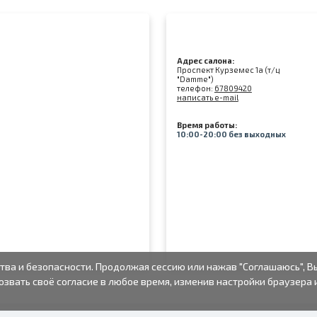
Адрес салона:
Проспект Курземес 1а (т/ц
"Damme")
телефон:
67809420
написать e-mail
Время работы:
10:00-20:00 без выходных
тва и безопасности. Продолжая сессию или нажав "Соглашаюсь", В
озвать своё согласие в любое время, изменив настройки браузера 