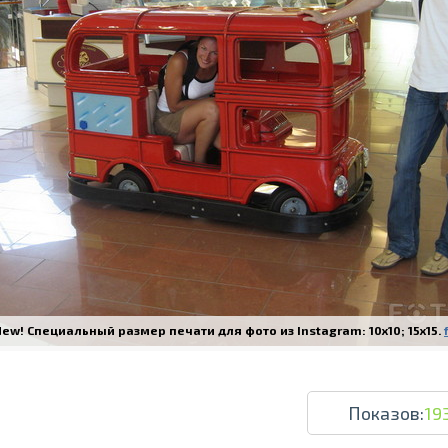
Печать в течение 1 часа в Риге – закаж
Различные форматы и виды бумаги для ваш
Доставка по всей Латвии или само
ew! Специальный размер печати для фото из Instagram: 10x10; 15x15.
Показов:
19