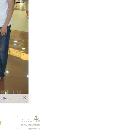
ите онлайн
их фотографий
вывоз
fotki.lv
Сообщить о
3
нарушении
правил