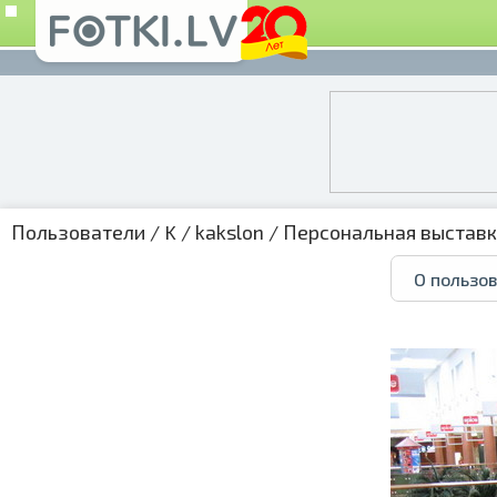
Пользователи
/
K
/
kakslon
/
Персональная выстав
О пользо