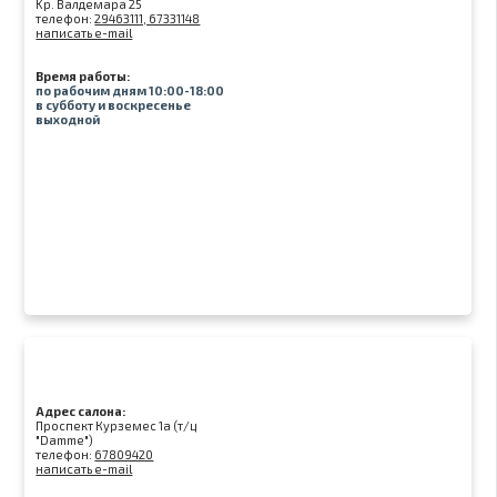
Kр. Валдемара 25
телефон:
29463111, 67331148
написать e-mail
Время работы:
по рабочим дням 10:00-18:00
в субботу и воскресенье
выходной
Адрес салона:
Проспект Курземес 1а (т/ц
"Damme")
телефон:
67809420
написать e-mail