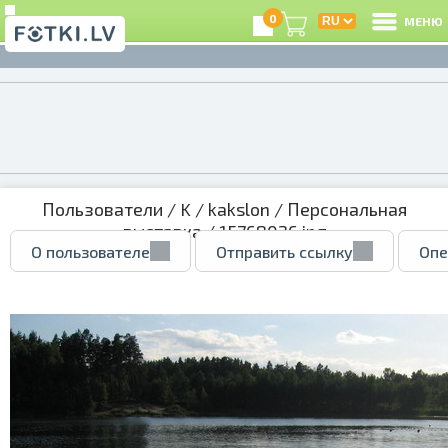
0
МЕНЮ
Пользователи
/
K
/
kakslon
/
Персональная
выставка
/ 15768026.jpg
О пользователе
Отправить ссылку
Опе