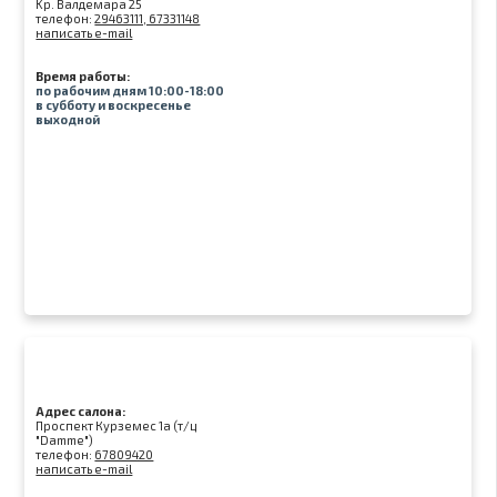
Kр. Валдемара 25
телефон:
29463111, 67331148
написать e-mail
Время работы:
по рабочим дням 10:00-18:00
в субботу и воскресенье
выходной
Адрес салона:
Проспект Курземес 1а (т/ц
"Damme")
телефон:
67809420
написать e-mail