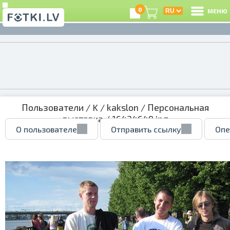
0
МЕНЮ
Пользователи
/
K
/
kakslon
/
Персональная
выставка
/ 16434649.jpg
О пользователе
Отправить ссылку
Опе