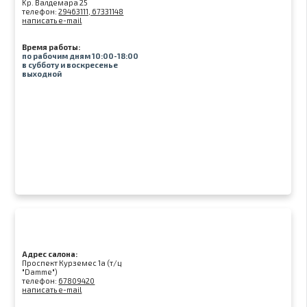
Kр. Валдемара 25
телефон:
29463111, 67331148
написать e-mail
Время работы:
по рабочим дням 10:00-18:00
в субботу и воскресенье
выходной
Адрес салона:
Проспект Курземес 1а (т/ц
"Damme")
телефон:
67809420
написать e-mail