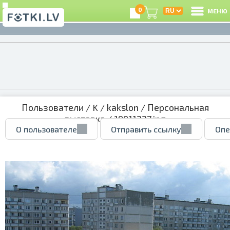
0
МЕНЮ
Пользователи
/
K
/
kakslon
/
Персональная
выставка
/ 19911227.jpg
О пользователе
Отправить ссылку
Опе