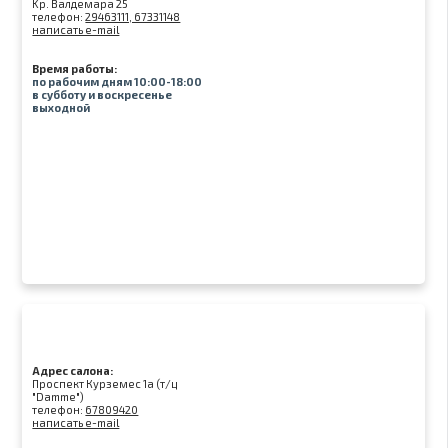
Kр. Валдемара 25
телефон:
29463111, 67331148
написать e-mail
Время работы:
по рабочим дням 10:00-18:00
в субботу и воскресенье
выходной
Адрес салона:
Проспект Курземес 1а (т/ц
"Damme")
телефон:
67809420
написать e-mail