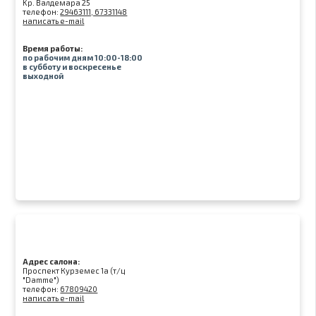
Kр. Валдемара 25
телефон:
29463111, 67331148
написать e-mail
Время работы:
по рабочим дням 10:00-18:00
в субботу и воскресенье
выходной
Адрес салона:
Проспект Курземес 1а (т/ц
"Damme")
телефон:
67809420
написать e-mail