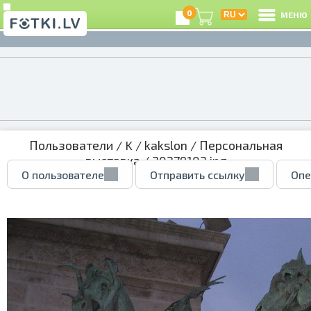
0
МЕНЮ
Пользователи
/
K
/
kakslon
/
Персональная
выставка
/ 20279103.jpg
О пользователе
Отправить ссылку
Опе