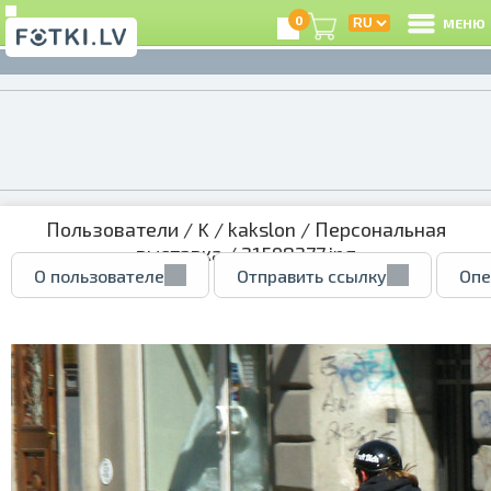
0
МЕНЮ
Пользователи
/
K
/
kakslon
/
Персональная
выставка
/ 21598277.jpg
О пользователе
Отправить ссылку
Опе