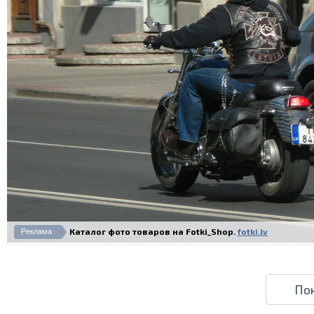
Каталог фото товаров на Fotki_Shop.
fotki.lv
Реклама
По