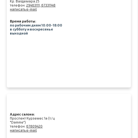
Kр. Валдемара 25
телефон:
29463111, 67331148
написать e-mail
Время работы:
по рабочим дням 10:00-18:00
в субботу и воскресенье
выходной
Адрес салона:
Проспект Курземес 1а (т/ц
"Damme")
телефон:
67809420
написать e-mail