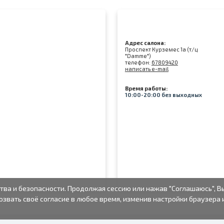
Адрес салона:
Проспект Курземес 1а (т/ц
"Damme")
телефон:
67809420
написать e-mail
Время работы:
10:00-20:00 без выходных
тва и безопасности. Продолжая сессию или нажав "Соглашаюсь", В
озвать своё согласие в любое время, изменив настройки браузера 