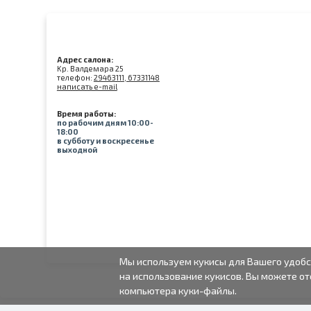
Адрес салона:
Kр. Валдемара 25
телефон:
29463111, 67331148
написать e-mail
Время работы:
по рабочим дням 10:00-
18:00
в субботу и воскресенье
выходной
Мы используем кукисы для Вашего удобс
на использование кукисов. Вы можете от
компьютера куки-файлы.