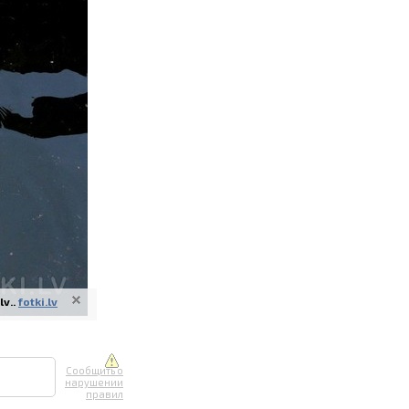
ите онлайн
их фотографий
вывоз
v..
fotki.lv
Сообщить о
нарушении
правил