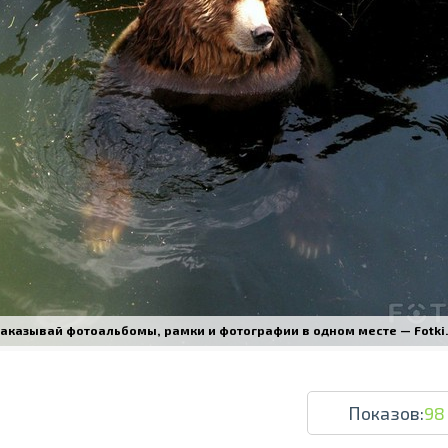
Печать в течение 1 часа в Риге – закаж
Различные форматы и виды бумаги для ваш
Доставка по всей Латвии или само
аказывай фотоальбомы, рамки и фотографии в одном месте — Fotki.l
Показов:
98