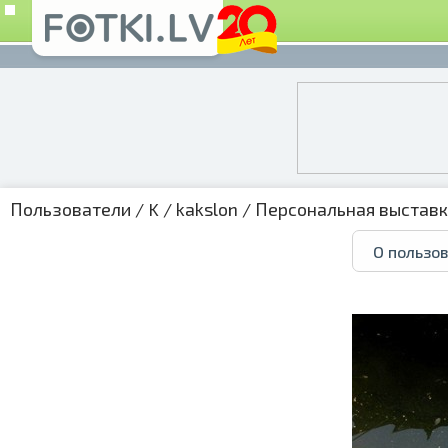
Пользователи
/
K
/
kakslon
/
Персональная выстав
О пользо