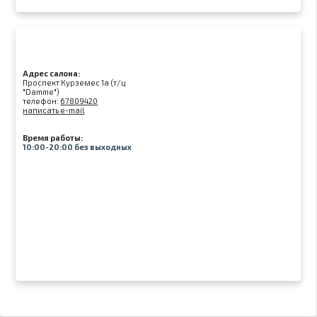
Адрес салона:
Проспект Курземес 1а (т/ц
"Damme")
телефон:
67809420
написать e-mail
Время работы:
10:00-20:00 без выходных