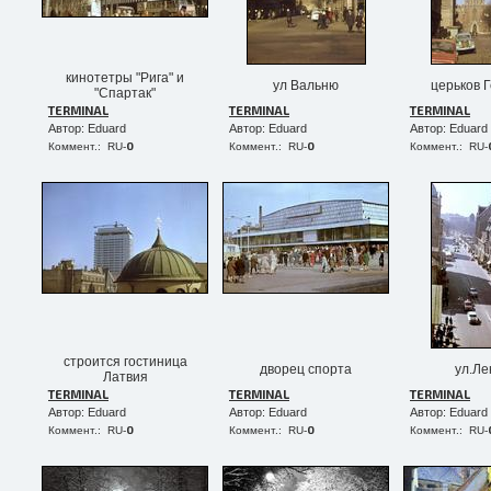
кинотетры "Рига" и
ул Вальню
церьков 
"Спартак"
TERMINAL
TERMINAL
TERMINAL
Автор: Eduard
Автор: Eduard
Автор: Eduard
0
0
Коммент.: RU-
Коммент.: RU-
Коммент.: RU-
строится гостиница
дворец спорта
ул.Ле
Латвия
TERMINAL
TERMINAL
TERMINAL
Автор: Eduard
Автор: Eduard
Автор: Eduard
0
0
Коммент.: RU-
Коммент.: RU-
Коммент.: RU-