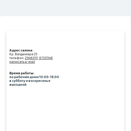
Адрес салона:
Kр. Валдемара 25
телефон:
29463111, 67331148
написать e-mail
Время работы:
по рабочим дням 10:00-18:00
в субботу и воскресенье
выходной