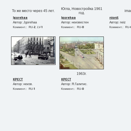
Югла, Новостройка 1961
То же место через 45 лет.
ima
год.
Igorehaa
Igorehaa
nionil
Автор: Jgorehaa
Автор: неизвестен
Автор: neiz
2
1
0
Коммент.: RU-
, LV-
Коммент.: RU-
Коммент.: RU-
1963г.
KPECT
KPECT
Автор: неизв.
Автор: Я.Галитис.
1
0
Коммент.: RU-
Коммент.: RU-