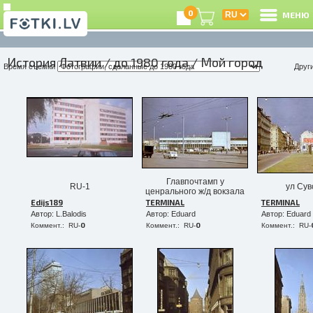
0
МЕНЮ
История Латвии
/
до 1980 года
/ Мой город
Время съемки
Друг
Главпочтамп у
RU-1
ул Сув
ценрального ж/д вокзала
Edijs189
TERMINAL
TERMINAL
Автор: L.Balodis
Автор: Eduard
Автор: Eduard
0
0
Коммент.: RU-
Коммент.: RU-
Коммент.: RU-