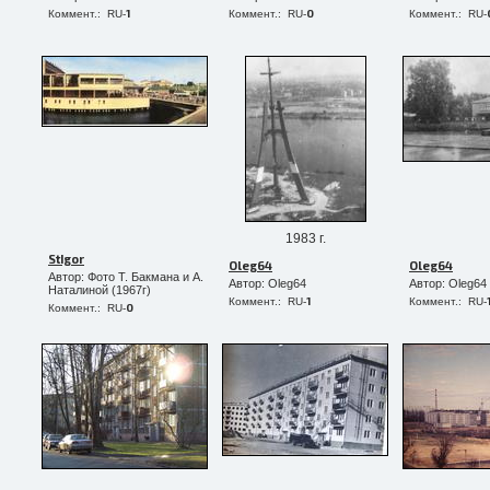
1
0
Коммент.: RU-
Коммент.: RU-
Коммент.: RU-
1983 г.
StIgor
Oleg64
Oleg64
Автор: Фото Т. Бакмана и А.
Автор: Oleg64
Автор: Oleg64
Наталиной (1967г)
1
Коммент.: RU-
Коммент.: RU-
0
Коммент.: RU-