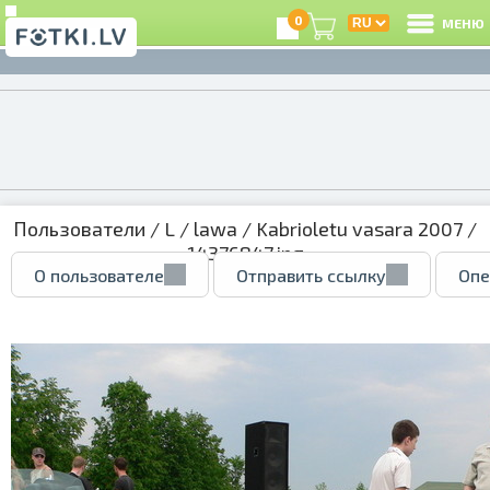
0
МЕНЮ
Пользователи
/
L
/
lawa
/
Kabrioletu vasara 2007
/
14376847.jpg
О пользователе
Отправить ссылку
Опе