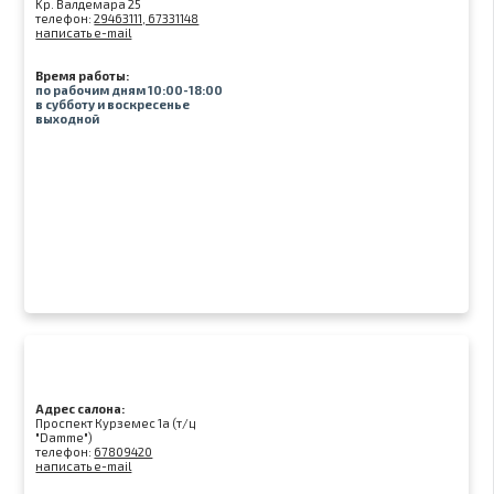
Kр. Валдемара 25
телефон:
29463111, 67331148
написать e-mail
Время работы:
по рабочим дням 10:00-18:00
в субботу и воскресенье
выходной
Адрес салона:
Проспект Курземес 1а (т/ц
"Damme")
телефон:
67809420
написать e-mail