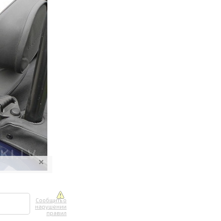
ите онлайн
их фотографий
вывоз
Сообщить о
нарушении
правил