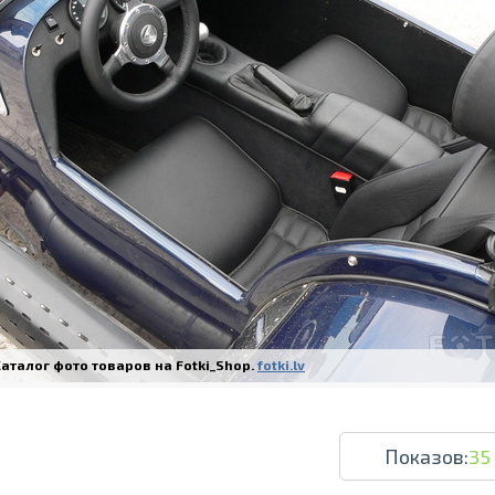
Печать в течение 1 часа в Риге – закаж
Различные форматы и виды бумаги для ваш
Доставка по всей Латвии или само
аталог фото товаров на Fotki_Shop.
fotki.lv
Показов:
35