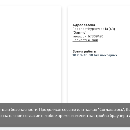
Адрес салона:
Проспект Курземес 1а (т/ц
"Damme")
телефон:
67809420
написать e-mail
Время работы:
10:00-20:00 без выходных
тва и безопасности. Продолжая сессию или нажав "Соглашаюсь", В
озвать своё согласие в любое время, изменив настройки браузера 