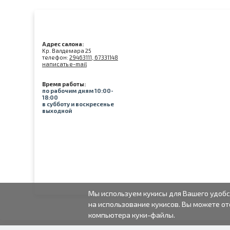
Адрес салона:
Kр. Валдемара 25
телефон:
29463111, 67331148
написать e-mail
Время работы:
по рабочим дням 10:00-
18:00
в субботу и воскресенье
выходной
Мы используем кукисы для Вашего удобс
на использование кукисов. Вы можете от
компьютера куки-файлы.