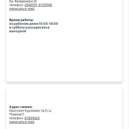
Kр. Валдемара 25
телефон:
29463111, 67331148
написать e-mail
Время работы:
по рабочим дням 10:00-18:00
в субботу и воскресенье
выходной
Адрес салона:
Проспект Курземес 1а (т/ц
"Damme")
телефон:
67809420
написать e-mail