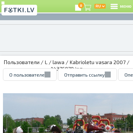
0
МЕНЮ
Пользователи
/
L
/
lawa
/
Kabrioletu vasara 2007
/
14376970.jpg
О пользователе
Отправить ссылку
Опе