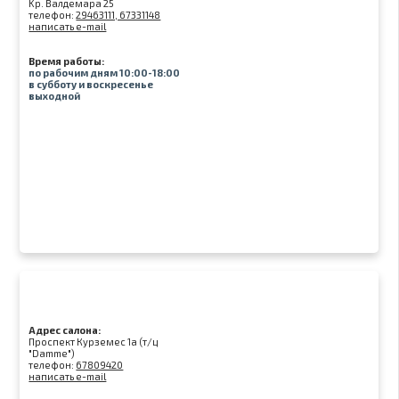
Kр. Валдемара 25
телефон:
29463111, 67331148
написать e-mail
Время работы:
по рабочим дням 10:00-18:00
в субботу и воскресенье
выходной
Адрес салона:
Проспект Курземес 1а (т/ц
"Damme")
телефон:
67809420
написать e-mail