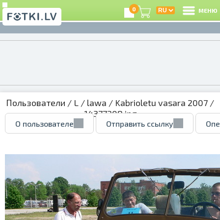
0
МЕНЮ
Пользователи
/
L
/
lawa
/
Kabrioletu vasara 2007
/
14377308.jpg
О пользователе
Отправить ссылку
Опе