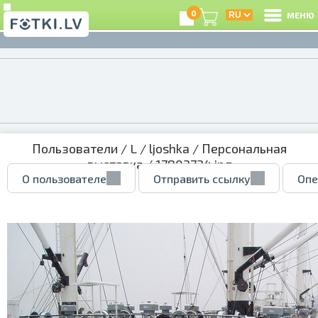
0
МЕНЮ
Пользователи
/
L
/
ljoshka
/
Персональная
выставка
/ 17803734.jpg
О пользователе
Отправить ссылку
Опе