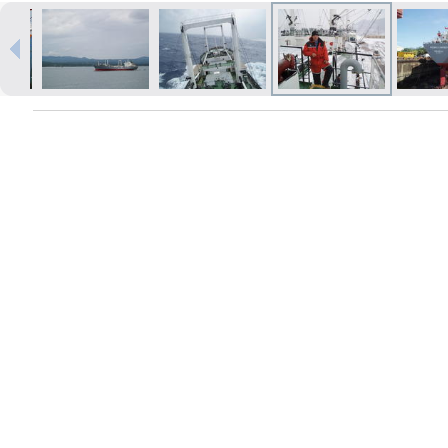
Печать в течение 1 часа в Риге –
закажите онлайн
Различные форматы и виды
бумаги для ваших фотографий
Доставка по всей Латвии или
самовывоз