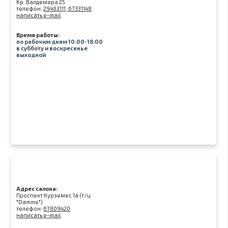
Kр. Валдемара 25
телефон:
29463111, 67331148
написать e-mail
Время работы:
по рабочим дням 10:00-18:00
в субботу и воскресенье
выходной
Адрес салона:
Проспект Курземес 1а (т/ц
"Damme")
телефон:
67809420
написать e-mail