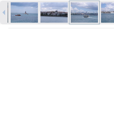
Печать в течение 1 часа в Риге –
закажите онлайн
Различные форматы и виды
бумаги для ваших фотографий
Доставка по всей Латвии или
самовывоз