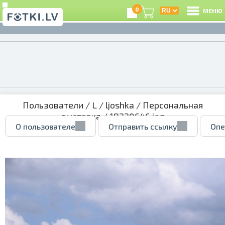
0
МЕНЮ
Пользователи
/
L
/
ljoshka
/
Персональная
выставка
/ 18320646.jpg
О пользователе
Отправить ссылку
Опе