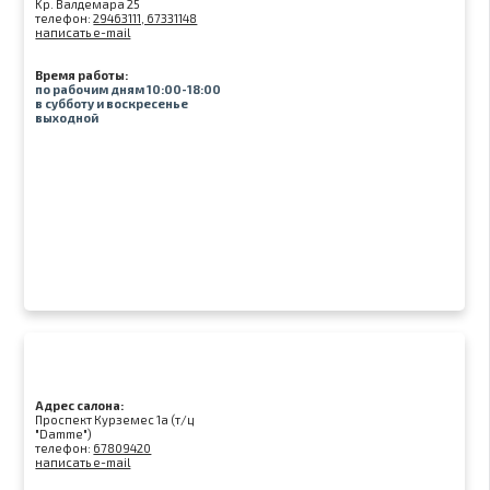
Kр. Валдемара 25
телефон:
29463111, 67331148
написать e-mail
Время работы:
по рабочим дням 10:00-18:00
в субботу и воскресенье
выходной
Адрес салона:
Проспект Курземес 1а (т/ц
"Damme")
телефон:
67809420
написать e-mail