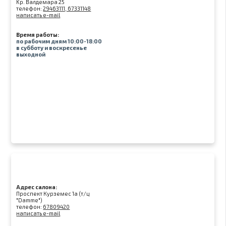
Kр. Валдемара 25
телефон:
29463111, 67331148
написать e-mail
Время работы:
по рабочим дням 10:00-18:00
в субботу и воскресенье
выходной
Адрес салона:
Проспект Курземес 1а (т/ц
"Damme")
телефон:
67809420
написать e-mail