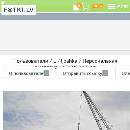
0
МЕНЮ
Пользователи
/
L
/
ljoshka
/
Персональная
выставка
/ 43486409.jpg
О пользователе
Отправить ссылку
Опе