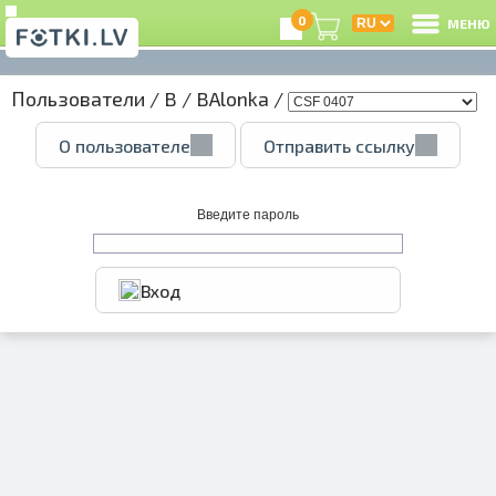
0
МЕНЮ
Пользователи
/
B
/
BAlonka
/
В
О пользователе
Отправить ссылку
Р
З
Введите пароль
Вход
e
Ц
А
А