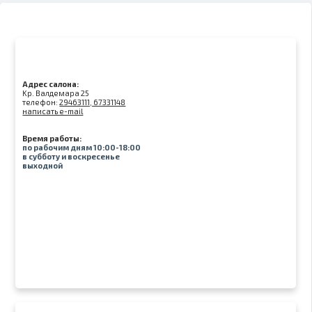
Адрес салона:
Kр. Валдемара 25
телефон:
29463111, 67331148
написать e-mail
Время работы:
по рабочим дням 10:00-18:00
в субботу и воскресенье
выходной