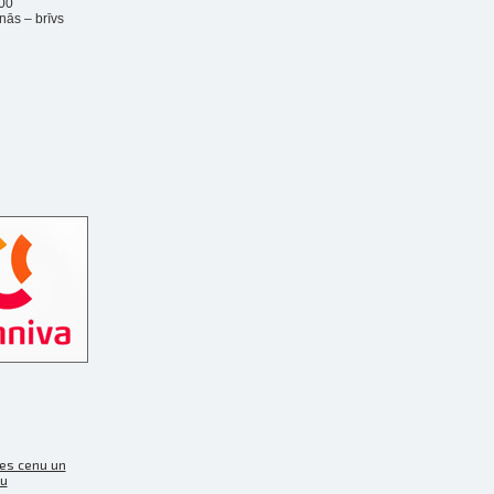
00
nās – brīvs
es cenu un
ku