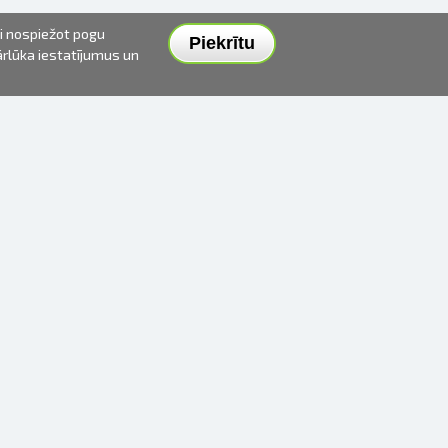
ai nospiežot pogu
Piekrītu
pārlūka iestatījumus un
PIEGĀDES VEIDI UN CENAS
APMAKSAS VEIDI