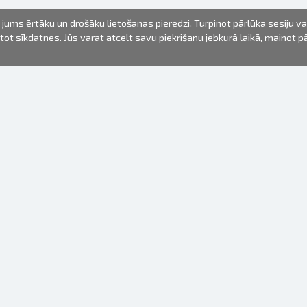
jums ērtāku un drošāku lietošanas pieredzi. Turpinot pārlūka sesiju v
mantot sīkdatnes. Jūs varat atcelt savu piekrišanu jebkurā laikā, mainot 
FOTO PRODUKTI
INFORMĀCIJA
Par mums
Baterijas
Lietošanas noteikumi
Rāmīši
Biežāk uzdotie jautājumi (FAQ)
dāvanu maisiņi
Izgatavošanas laiks
Albumi
Venr. lietošanas fotoaparāti
Fotofilmas
Rāmju stiprinājumi
Spoguļkamera