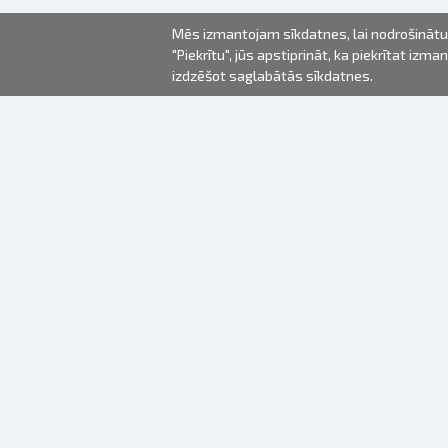
Mēs izmantojam sīkdatnes, lai nodrošinātu 
"Piekrītu", jūs apstiprināt, ka piekrītat iz
izdzēšot saglabātās sīkdatnes.
2000-2026 © Fotki.lv
SIA "FOTKI"
Reģ. Nr. 40003679362
Kontakti
SEKOJIET MUMS