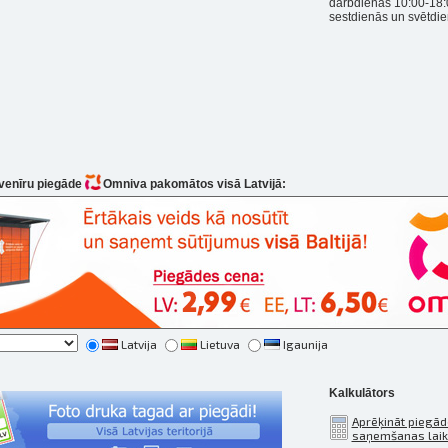
darbdienās 10:00-18:
sestdienās un svētdie
uvenīru piegāde
Omniva pakomātos visā Latvijā:
Latvija
Lietuva
Igaunija
Kalkulātors
Aprēķināt piegād
saņemšanas lai