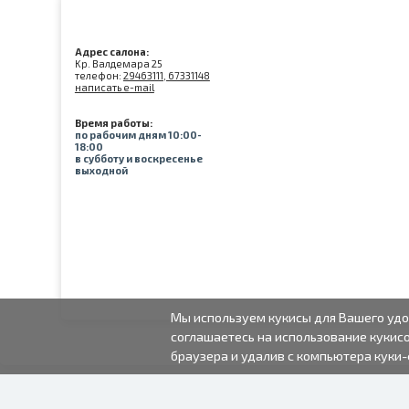
Адрес салона:
Kр. Валдемара 25
телефон:
29463111, 67331148
написать e-mail
Время работы:
по рабочим дням 10:00-
18:00
в субботу и воскресенье
выходной
Мы используем кукисы для Вашего удо
соглашаетесь на использование кукисо
браузера и удалив с компьютера куки