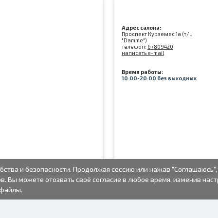
Адрес салона:
Проспект Курземес 1а (т/ц
"Damme")
телефон:
67809420
написать e-mail
Время работы:
10:00-20:00 без выходных
бства и безопасности. Продолжая сессию или нажав "Соглашаюсь",
в. Вы можете отозвать своё согласие в любое время, изменив нас
-файлы.