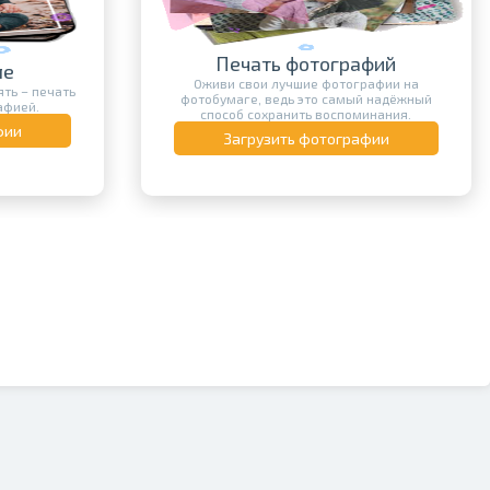
Печать фотографий
ле
Оживи свои лучшие фотографии на
ть – печать
фотобумаге, ведь это самый надёжный
афией.
способ сохранить воспоминания.
фии
Загрузить фотографии