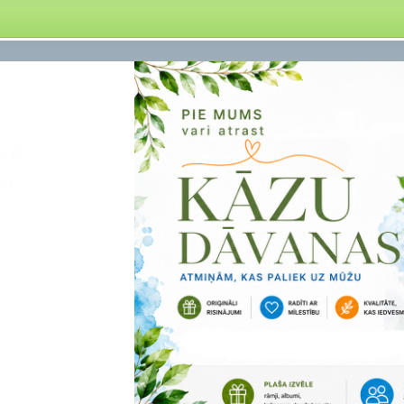
на
ве.
а