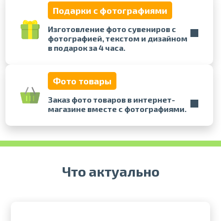
Подарки с фотографиями
Печать в течение 1 часа в Риге –
Изготовление фото сувениров с
закажите онлайн
фотографией, текстом и дизайном
Различные форматы и виды
в подарок за 4 часа.
бумаги для ваших фотографий
Доставка по всей Латвии или
самовывоз
Фото товары
Заказ фото товаров в интернет-
магазине вместе с фотографиями.
Что актуально