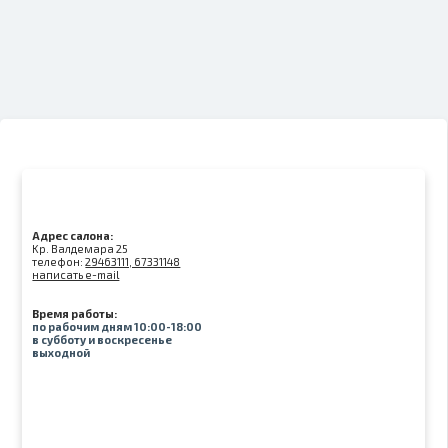
Адрес салона:
Kр. Валдемара 25
телефон:
29463111, 67331148
написать e-mail
Время работы:
по рабочим дням 10:00-18:00
в субботу и воскресенье
выходной