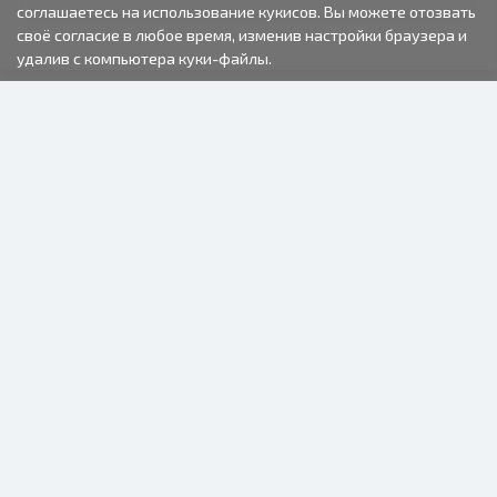
соглашаетесь на использование кукисов. Вы можете отозвать
своё согласие в любое время, изменив настройки браузера и
удалив с компьютера куки-файлы.
2000-2026 © Fotki.lv
SIA "FOTKI"
Reģ. Nr. 40003679362
Контакты
ПОДПИСЫВАЙТЕСЬ НА НАС
ИНФОРМАЦИЯ
О нас