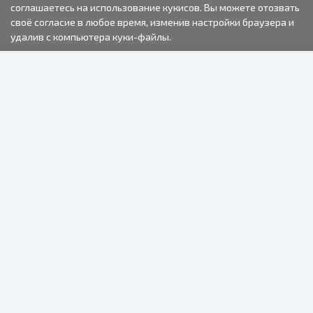
соглашаетесь на использование кукисов. Вы можете отозвать
своё согласие в любое время, изменив настройки браузера и
удалив с компьютера куки-файлы.
2000-2026 © Fotki.lv
SIA "FOTKI"
Reģ. Nr. 40003679362
Контакты
ПОДПИСЫВАЙТЕСЬ НА НАС
ИНФОРМАЦИЯ
О нас