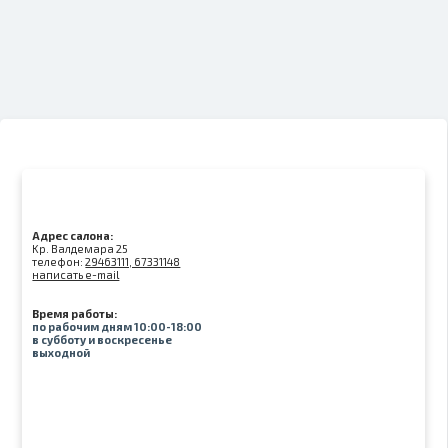
Адрес салона:
Kр. Валдемара 25
телефон:
29463111, 67331148
написать e-mail
Время работы:
по рабочим дням 10:00-18:00
в субботу и воскресенье
выходной