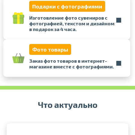
Подарки с фотографиями
Печать в течение 1 часа в Риге –
Изготовление фото сувениров с
закажите онлайн
фотографией, текстом и дизайном
Различные форматы и виды
в подарок за 4 часа.
бумаги для ваших фотографий
Доставка по всей Латвии или
самовывоз
Фото товары
Заказ фото товаров в интернет-
магазине вместе с фотографиями.
Что актуально