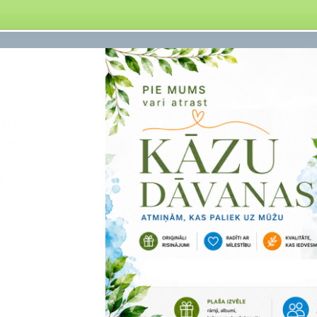
на
ве.
а