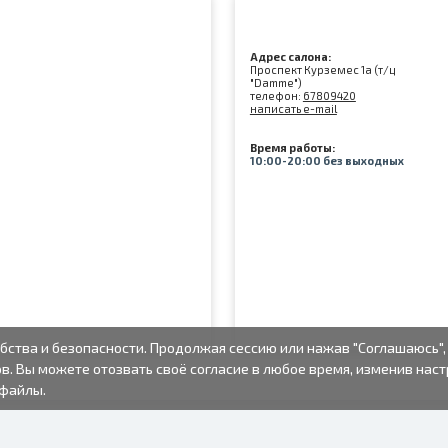
Адрес салона:
Проспект Курземес 1а (т/ц
"Damme")
телефон:
67809420
написать e-mail
Время работы:
10:00-20:00 без выходных
бства и безопасности. Продолжая сессию или нажав "Соглашаюсь",
в. Вы можете отозвать своё согласие в любое время, изменив нас
-файлы.