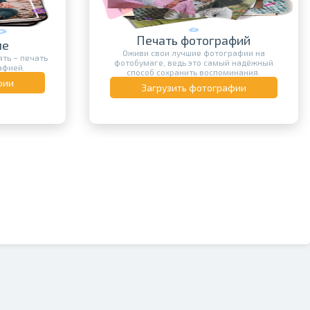
Печать фотографий
ле
Оживи свои лучшие фотографии на
ть – печать
фотобумаге, ведь это самый надёжный
афией.
способ сохранить воспоминания.
фии
Загрузить фотографии