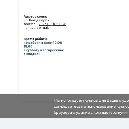
Адрес салона:
Kр. Валдемара 25
телефон:
29463111, 67331148
написать e-mail
Время работы:
по рабочим дням 10:00-
18:00
в субботу и воскресенье
выходной
Мы используем кукисы для Вашего удо
соглашаетесь на использование кукисо
браузера и удалив с компьютера куки