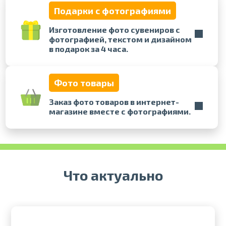
Подарки с фотографиями
Печать в течение 1 часа в Риге –
Изготовление фото сувениров с
закажите онлайн
фотографией, текстом и дизайном
Различные форматы и виды
в подарок за 4 часа.
бумаги для ваших фотографий
Доставка по всей Латвии или
самовывоз
Фото товары
Заказ фото товаров в интернет-
магазине вместе с фотографиями.
Что актуально