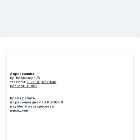
Адрес салона:
Kр. Валдемара 25
телефон:
29463111, 67331148
написать e-mail
Время работы:
по рабочим дням 10:00-18:00
в субботу и воскресенье
выходной