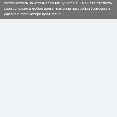
соглашаетесь на использование кукисов. Вы можете отозвать
своё согласие в любое время, изменив настройки браузера и
удалив с компьютера куки-файлы.
2000-2026 © Fotki.lv
SIA "FOTKI"
Reģ. Nr. 40003679362
Контакты
ПОДПИСЫВАЙТЕСЬ НА НАС
ИНФОРМАЦИЯ
О нас