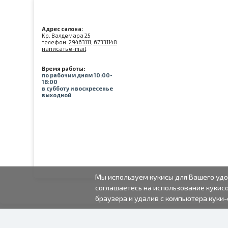
Адрес салона:
Kр. Валдемара 25
телефон:
29463111, 67331148
написать e-mail
Время работы:
по рабочим дням 10:00-
18:00
в субботу и воскресенье
выходной
Мы используем кукисы для Вашего удо
соглашаетесь на использование кукисо
браузера и удалив с компьютера куки