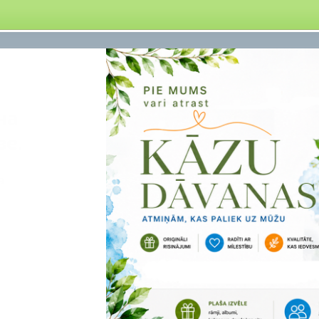
на
ве.
а