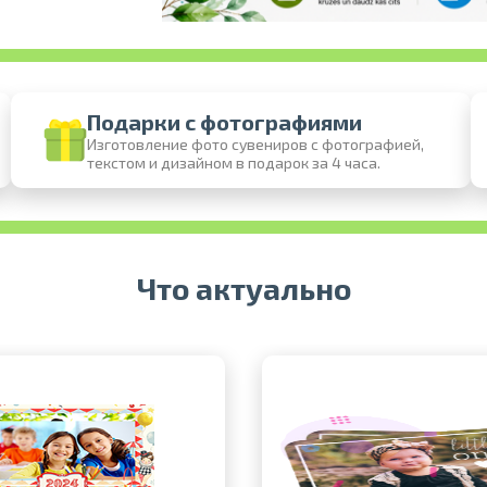
Подарки с фотографиями
Изготовление фото сувениров с фотографией,
текстом и дизайном в подарок за 4 часа.
Печать в течение 1 часа в Риге – закажите
Различные форматы и виды бумаги для ваших
Доставка по всей Латвии или самовы
Что актуально