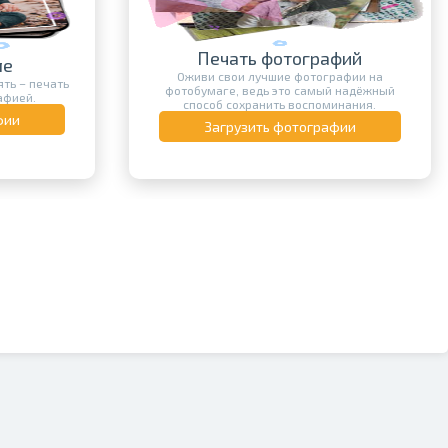
Печать фотографий
ле
Оживи свои лучшие фотографии на
ть – печать
фотобумаге, ведь это самый надёжный
афией.
способ сохранить воспоминания.
фии
Загрузить фотографии