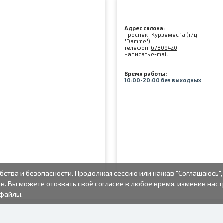
Адрес салона:
Проспект Курземес 1а (т/ц
"Damme")
телефон:
67809420
написать e-mail
Время работы:
10:00-20:00 без выходных
бства и безопасности. Продолжая сессию или нажав "Соглашаюсь",
в. Вы можете отозвать своё согласие в любое время, изменив нас
-файлы.