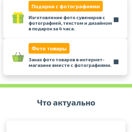
Подарки с фотографиями
Печать в течение 1 часа в Риге –
Изготовление фото сувениров с
закажите онлайн
фотографией, текстом и дизайном
Различные форматы и виды
в подарок за 4 часа.
бумаги для ваших фотографий
Доставка по всей Латвии или
самовывоз
Фото товары
Заказ фото товаров в интернет-
магазине вместе с фотографиями.
Что актуально