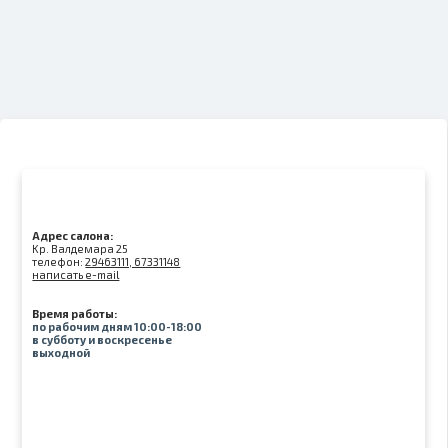
Адрес салона:
Kр. Валдемара 25
телефон:
29463111, 67331148
написать e-mail
Время работы:
по рабочим дням 10:00-18:00
в субботу и воскресенье
выходной