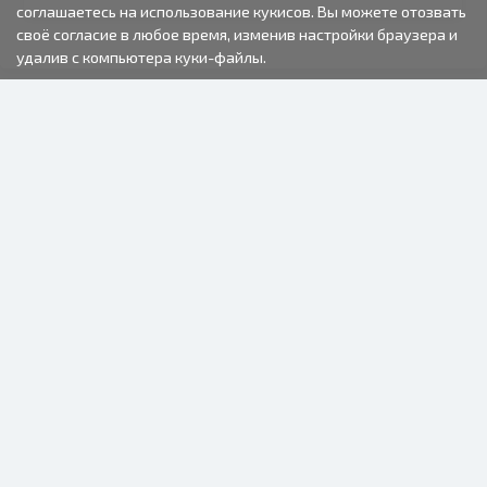
соглашаетесь на использование кукисов. Вы можете отозвать
своё согласие в любое время, изменив настройки браузера и
удалив с компьютера куки-файлы.
2000-2026 © Fotki.lv
SIA "FOTKI"
Reģ. Nr. 40003679362
Контакты
ПОДПИСЫВАЙТЕСЬ НА НАС
ИНФОРМАЦИЯ
О нас