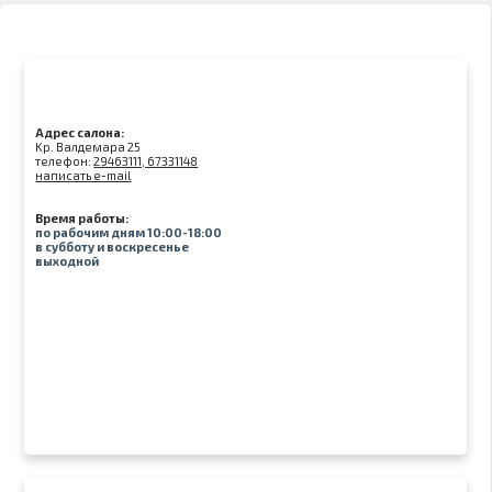
Адрес салона:
Kр. Валдемара 25
телефон:
29463111, 67331148
написать e-mail
Время работы:
по рабочим дням 10:00-18:00
в субботу и воскресенье
выходной