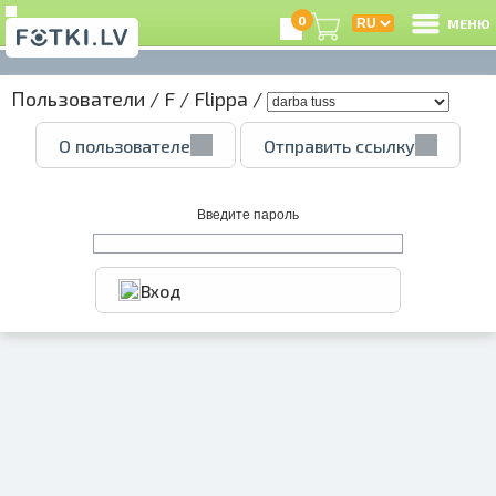
0
МЕНЮ
Пользователи
/
F
/
Flippa
/
В
О пользователе
Отправить ссылку
Р
З
Введите пароль
Вход
e
Ц
А
А