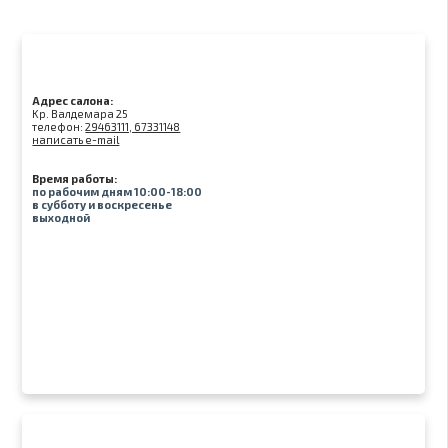
Адрес салона:
Kр. Валдемара 25
телефон:
29463111, 67331148
написать e-mail
Время работы:
по рабочим дням 10:00-18:00
в субботу и воскресенье
выходной