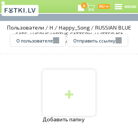
0
МЕНЮ
Пользователи
/
H
/
Happy_Song
/
RUSSIAN BLUE
В
CATS
/
VERUS VIRTUS CATTERY
/
LITTER "S"
О пользователе
Отправить ссылку
15.05.2022
/
Р
З
+
e
Ц
А
Добавить папку
А