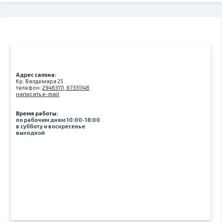
Адрес салона:
Kр. Валдемара 25
телефон:
29463111, 67331148
написать e-mail
Время работы:
по рабочим дням 10:00-18:00
в субботу и воскресенье
выходной