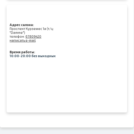
Адрес салона:
Проспект Курземес 1а (т/ц
"Damme")
телефон:
67809420
написать e-mail
Время работы:
10:00-20:00 без выходных