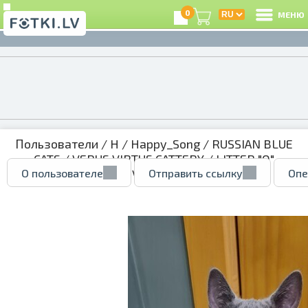
0
МЕНЮ
Пользователи
/
H
/
Happy_Song
/
RUSSIAN BLUE
CATS
/
VERUS VIRTUS CATTERY
/
LITTER "O"
О пользователе
Отправить ссылку
Опе
01.04.2022
/
OLIVER male
/ 51627781.jpg