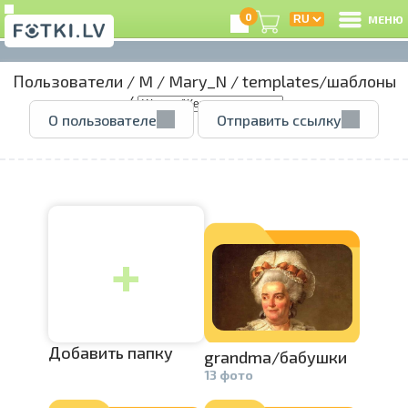
0
МЕНЮ
Пользователи
/
M
/
Mary_N
/
templates/шаблоны
В
/
О пользователе
Отправить ссылку
Р
З
+
e
Ц
А
Добавить папку
grandma/ба­
бушки
13 фото
А