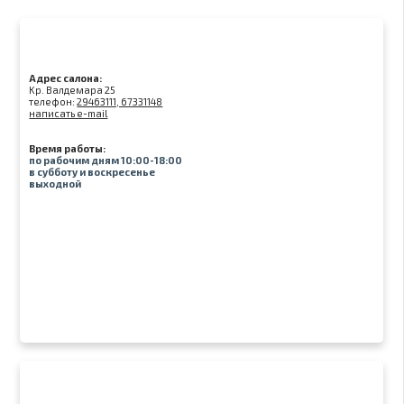
Адрес салона:
Kр. Валдемара 25
телефон:
29463111, 67331148
написать e-mail
Время работы:
по рабочим дням 10:00-18:00
в субботу и воскресенье
выходной