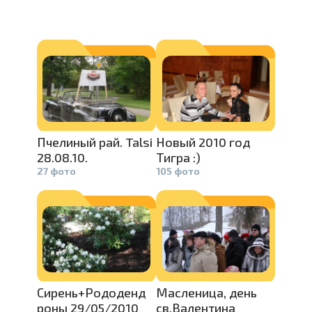
Пчелиный рай. Talsi
Новый 2010 год
28.08.10.
Тигра :)
27 фото
105 фото
Сирень+Род­
оденд
Масленица,­
день
роны 29/05/2010­
св.Валенти­
на