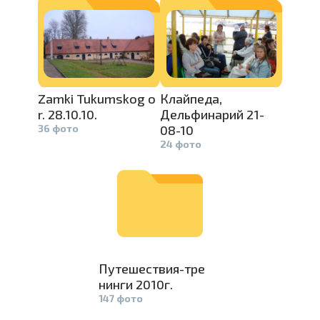
Проведите, что
Zamki Tuku­
mskog o
Клайпеда,
r. 28.10.10.
Дельфинари­
й 21-
36 фото
08-10
24 фото
Путешестви­
я-тре
нинги 2010г.
147 фото