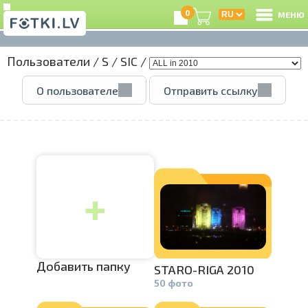
0
МЕНЮ
Пользователи
/
S
/
SIC
/
В
О пользователе
Отправить ссылку
Р
З
+
e
Ц
А
Добавить папку
STARO-RIGA­
2010
50 фото
А