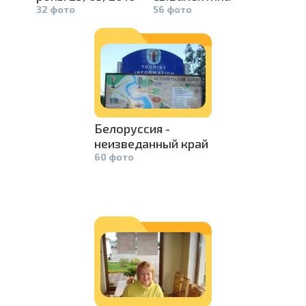
32 фото
56 фото
Белоруссия­
-
неизведанн­
ый край
60 фото