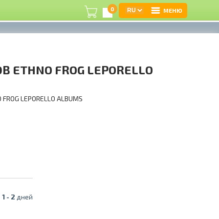
0
МЕНЮ
В
0B ETHNO FROG LEPORELLO
Р
З
O FROG LEPORELLO ALBUMS
e
К
Ц
А
)
1 -
2
дней