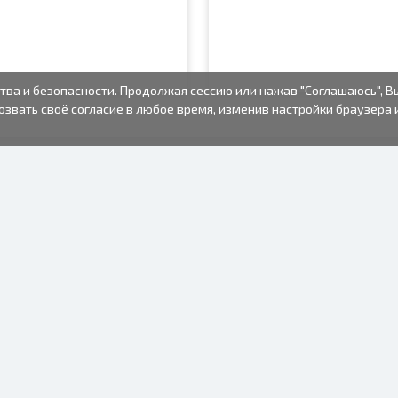
тва и безопасности. Продолжая сессию или нажав "Соглашаюсь", В
озвать своё согласие в любое время, изменив настройки браузера 
ФОТО ТОВАРЫ
ИНФОРМАЦИЯ
О нас
Батарейки
Условия пользования
Рамки для фото
Часто задаваемые вопросы
Подарочные пакеты
(FAQ)
Альбомы
Время изготовления
Одноразовый
фотоаппарат