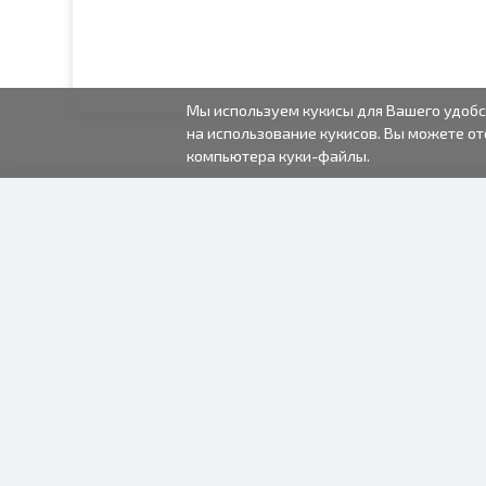
Мы используем кукисы для Вашего удобс
на использование кукисов. Вы можете от
компьютера куки-файлы.
2000-2026 © Fotki.lv
SIA "FOTKI"
Reģ. Nr. 40003679362
Контакты
ПОДПИСЫВАЙТЕСЬ НА
НАС