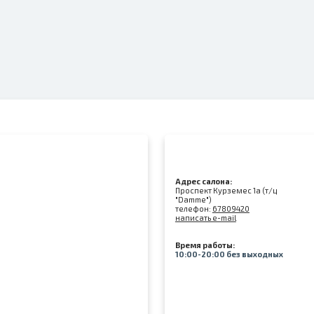
Адрес салона:
Проспект Курземес 1а (т/ц
"Damme")
телефон:
67809420
написать e-mail
Время работы:
10:00-20:00 без выходных