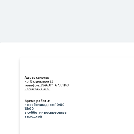
Адрес салона:
Kр. Валдемара 25
телефон:
29463111, 67331148
написать e-mail
Время работы:
по рабочим дням 10:00-
18:00
в субботу и воскресенье
выходной