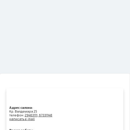
Адрес салона:
Kр. Валдемара 25
телефон:
29463111, 67331148
написать e-mail