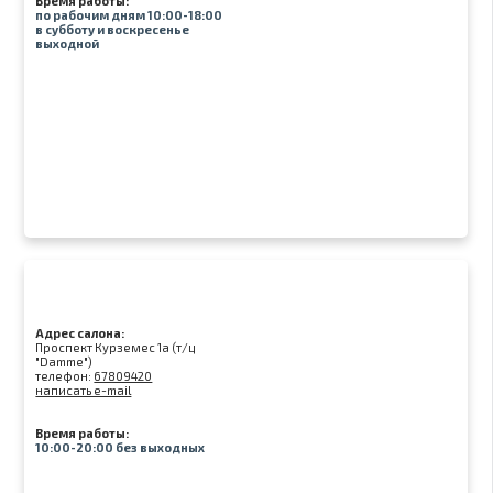
Время работы:
по рабочим дням 10:00-18:00
в субботу и воскресенье
выходной
Адрес салона:
Проспект Курземес 1а (т/ц
"Damme")
телефон:
67809420
написать e-mail
Время работы:
10:00-20:00 без выходных