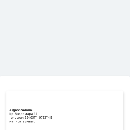
Адрес салона:
Kр. Валдемара 25
телефон:
29463111, 67331148
написать e-mail