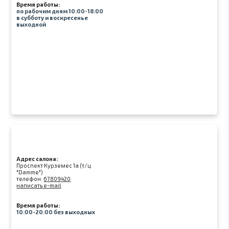
Время работы:
по рабочим дням 10:00-18:00
в субботу и воскресенье
выходной
Адрес салона:
Проспект Курземес 1а (т/ц
"Damme")
телефон:
67809420
написать e-mail
Время работы:
10:00-20:00 без выходных