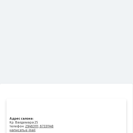
Адрес салона:
Kр. Валдемара 25
телефон:
29463111, 67331148
написать e-mail