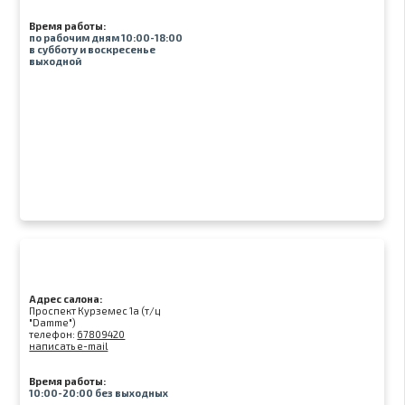
Время работы:
по рабочим дням 10:00-18:00
в субботу и воскресенье
выходной
Адрес салона:
Проспект Курземес 1а (т/ц
"Damme")
телефон:
67809420
написать e-mail
Время работы:
10:00-20:00 без выходных