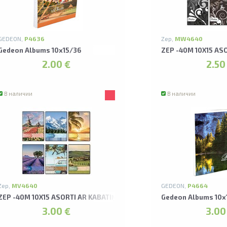
GEDEON,
P4636
Zep,
MW4640
Gedeon Albums 10x15/36
ZEP -40M 10X15 A
2.00 €
2.50
В наличии
В наличии
Zep,
MV4640
GEDEON,
P4664
ALBUMS
ZEP -40M 10X15 ASORTI AR KABATIŅĀM VIAGGIO ALBUMS
Gedeon Albums 10x
3.00 €
3.00