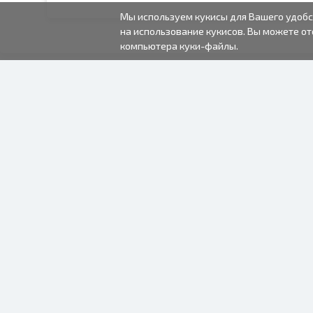
Мы используем кукисы для Вашего удобс
на использование кукисов. Вы можете от
компьютера куки-файлы.
2000-2026 © Fotki.lv
SIA "FOTKI"
Reģ. Nr. 40003679362
Контакты
ПОДПИСЫВАЙТЕСЬ НА
НАС