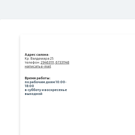
Адрес салона:
Kр. Валдемара 25
телефон:
29463111, 67331148
написать e-mail
Время работы:
по рабочим дням 10:00-
18:00
в субботу и воскресенье
выходной