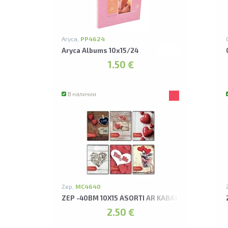
Aryca,
PP4624
Aryca Albums 10x15/24
1.50 €
В наличии
Zep,
MC4640
ZEP -40BM 10X15 ASORTI AR KABATIŅĀM CUORE 
2.50 €