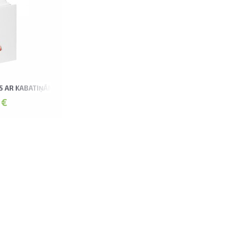
15 AR KABATIŅĀM NOSEY ALBUMS
 €