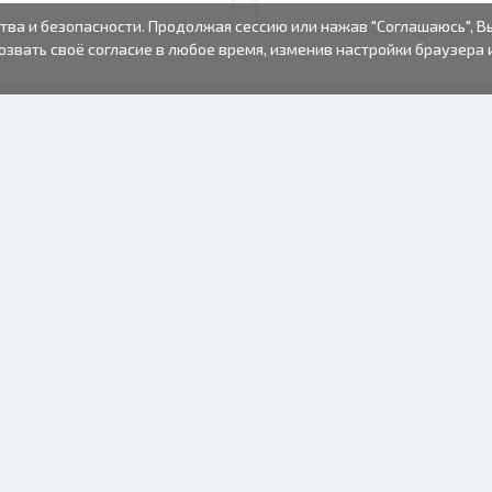
тва и безопасности. Продолжая сессию или нажав "Соглашаюсь", В
озвать своё согласие в любое время, изменив настройки браузера 
ФОТО ТОВАРЫ
ИНФОРМАЦИЯ
О нас
Батарейки
Условия пользования
Рамки для фото
Часто задаваемые вопросы
Подарочные пакеты
(FAQ)
Альбомы
Время изготовления
Одноразовый
фотоаппарат
Фото пленка
Крепления для рамок
Зеркальная камера