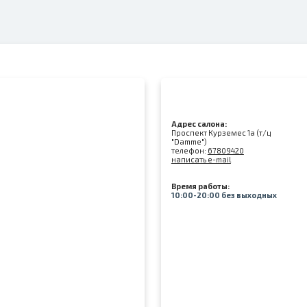
Адрес салона:
Проспект Курземес 1а (т/ц
"Damme")
телефон:
67809420
написать e-mail
Время работы:
10:00-20:00 без выходных