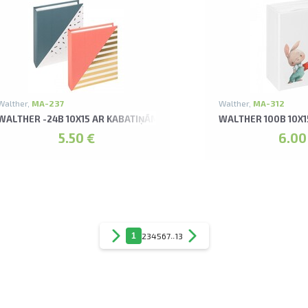
Walther,
MA-237
Walther,
MA-312
RS ALBUMS*
WALTHER -24B 10X15 AR KABATIŅĀM ASSORTI UNITE ALBUMS
WALTHER 100B 10X
5.50 €
6.00
1
2
3
4
5
6
7
..
13