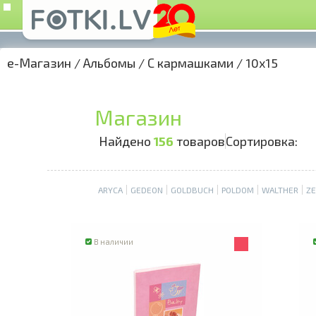
e-Магазин
/
Альбомы
/
С кармашками
/
10x15
Магазин
Найдено
156
товаров
Сортировка:
ARYCA
GEDEON
GOLDBUCH
POLDOM
WALTHER
ZE
В наличии