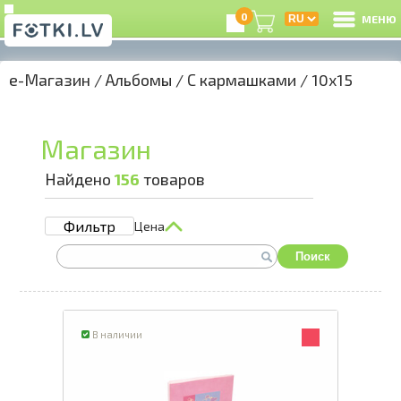
0
МЕНЮ
e-Магазин
/
Альбомы
/
С кармашками
/
10x15
В
Р
Магазин
З
Найдено
156
товаров
Фильтр
Цена
e
Поиск
К
Ц
В наличии
А