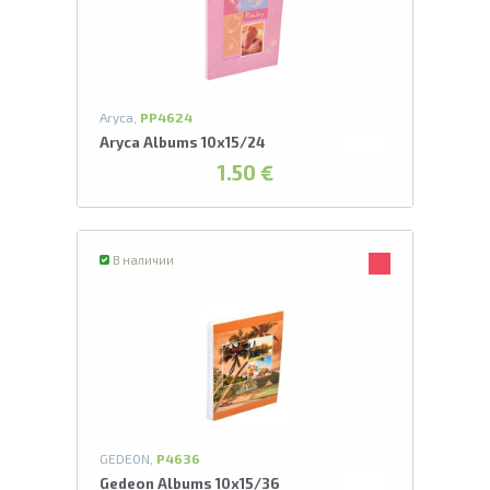
А
Проведите, что
Aryca,
PP4624
Aryca Albums 10x15/24
1.50 €
В наличии
GEDEON,
P4636
Gedeon Albums 10x15/36