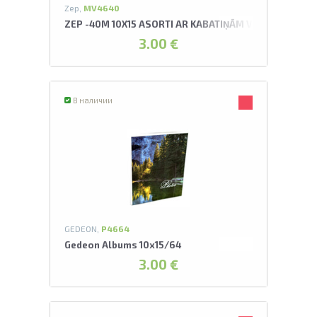
Zep,
MV4640
ZEP -40M 10X15 ASORTI AR KABATIŅĀM VIAGGIO ALBU
3.00 €
В наличии
GEDEON,
P4664
Gedeon Albums 10x15/64
3.00 €