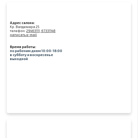
Адрес салона:
Kр. Валдемара 25
телефон:
29463111, 67331148
написать e-mail
Время работы:
по рабочим дням 10:00-18:00
в субботу и воскресенье
выходной