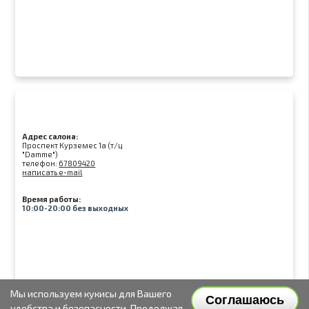
Адрес салона:
Проспект Курземес 1а (т/ц
"Damme")
телефон:
67809420
написать e-mail
Время работы:
10:00-20:00 без выходных
Мы используем кукисы для Вашего
Соглашаюсь
удобства и безопасности. Продолжая