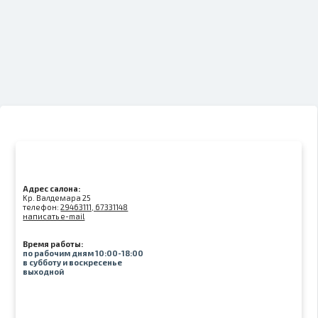
Адрес салона:
Kр. Валдемара 25
телефон:
29463111, 67331148
написать e-mail
Время работы:
по рабочим дням 10:00-18:00
в субботу и воскресенье
выходной