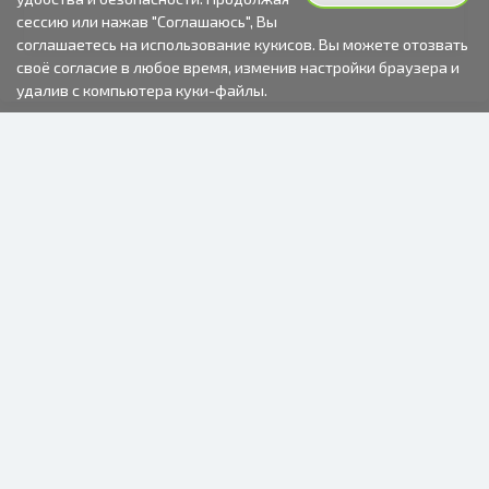
сессию или нажав "Соглашаюсь", Вы
соглашаетесь на использование кукисов. Вы можете отозвать
своё согласие в любое время, изменив настройки браузера и
удалив с компьютера куки-файлы.
2000-2026 © Fotki.lv
SIA "FOTKI"
Reģ. Nr. 40003679362
Контакты
ПОДПИСЫВАЙТЕСЬ НА НАС
ИНФОРМАЦИЯ