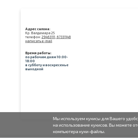
Адрес салона:
Kр. Валдемара 25
телефон:
29463111, 67331148
написать e-mail
Время работы:
по рабочим дням 10:00-
18:00
в субботу и воскресенье
выходной
Мы используем кукисы для Вашего удобс
на использование кукисов. Вы можете от
компьютера куки-файлы.