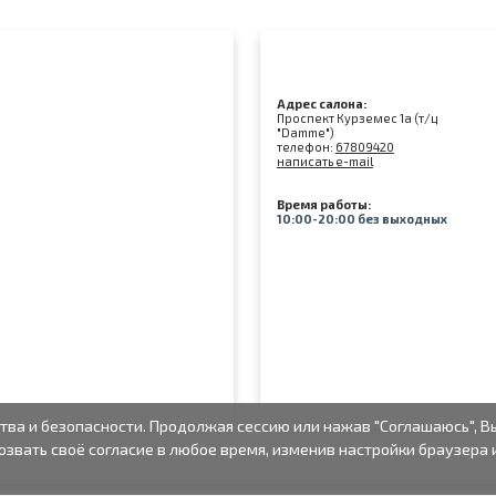
Адрес салона:
Проспект Курземес 1а (т/ц
"Damme")
телефон:
67809420
написать e-mail
Время работы:
10:00-20:00 без выходных
тва и безопасности. Продолжая сессию или нажав "Соглашаюсь", В
озвать своё согласие в любое время, изменив настройки браузера 