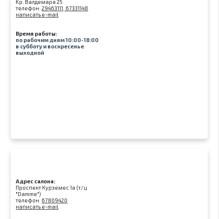
Kр. Валдемара 25
телефон:
29463111, 67331148
написать e-mail
Время работы:
по рабочим дням 10:00-18:00
в субботу и воскресенье
выходной
Адрес салона:
Проспект Курземес 1а (т/ц
"Damme")
телефон:
67809420
написать e-mail