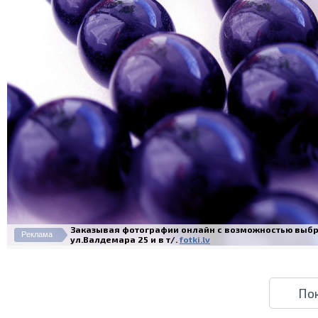
Заказывая фотографии онлайн с возможностью выбра
Реклама
ул.Валдемара 25 и в т/.
fotki.lv
По