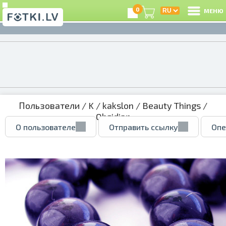
0
МЕНЮ
Пользователи
/
K
/
kakslon
/
Beauty Things
/
Obsidian
О пользователе
Отправить ссылку
Опе