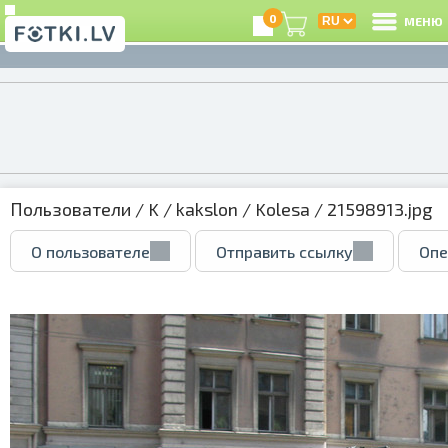
0
МЕНЮ
Пользователи
/
K
/
kakslon
/
Kolesa
/ 21598913.jpg
О пользователе
Отправить ссылку
Опе