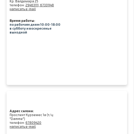
Kр. Валдемара 25
телефон:
29463111, 67331148
написать e-mail
Время работы:
по рабочим дням 10:00-18:00
в субботу и воскресенье
выходной
Адрес салона:
Проспект Курземес 1а (т/ц
"Damme")
телефон:
67809420
написать e-mail