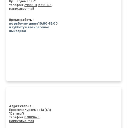
Kр. Валдемара 25
телефон:
29463111, 67331148
написать e-mail
Время работы:
по рабочим дням 10:00-18:00
в субботу и воскресенье
выходной
Адрес салона:
Проспект Курземес 1а (т/ц
"Damme")
телефон:
67809420
написать e-mail