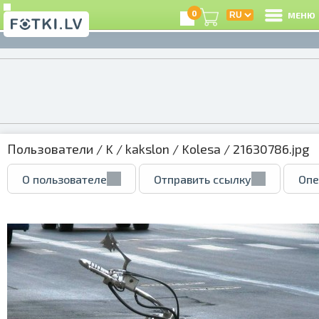
0
МЕНЮ
Пользователи
/
K
/
kakslon
/
Kolesa
/ 21630786.jpg
О пользователе
Отправить ссылку
Опе