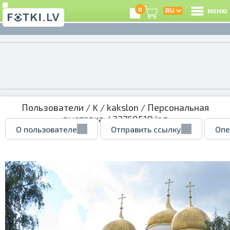
0
МЕНЮ
Пользователи
/
K
/
kakslon
/
Персональная
выставка
/ 23760518.jpg
О пользователе
Отправить ссылку
Опе