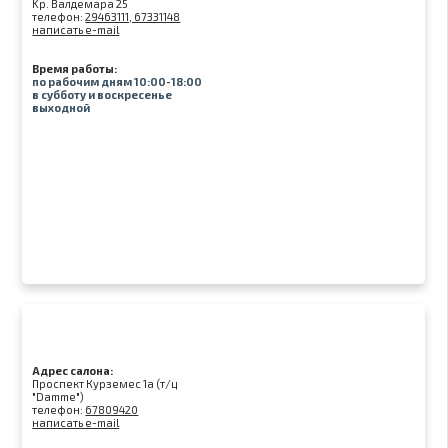
Kр. Валдемара 25
телефон:
29463111, 67331148
написать e-mail
Время работы:
по рабочим дням 10:00-18:00
в субботу и воскресенье
выходной
Адрес салона:
Проспект Курземес 1а (т/ц
"Damme")
телефон:
67809420
написать e-mail