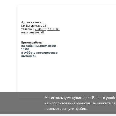
Адрес салона:
Kр. Валдемара 25
телефон:
29463111, 67331148
написать e-mail
Время работы:
по рабочим дням 10:00-
18:00
в субботу и воскресенье
выходной
Мы используем кукисы для Вашего удобс
на использование кукисов. Вы можете от
компьютера куки-файлы.