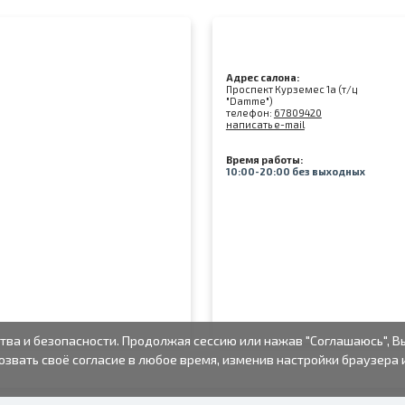
Адрес салона:
Проспект Курземес 1а (т/ц
"Damme")
телефон:
67809420
написать e-mail
Время работы:
10:00-20:00 без выходных
тва и безопасности. Продолжая сессию или нажав "Соглашаюсь", В
озвать своё согласие в любое время, изменив настройки браузера 