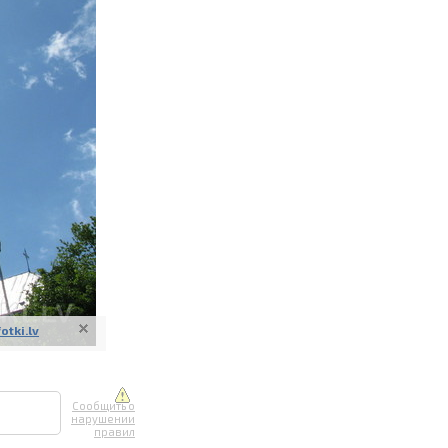
ите онлайн
их фотографий
вывоз
fotki.lv
Сообщить о
нарушении
правил