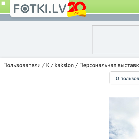
Пользователи
/
K
/
kakslon
/
Персональная выстав
О пользо