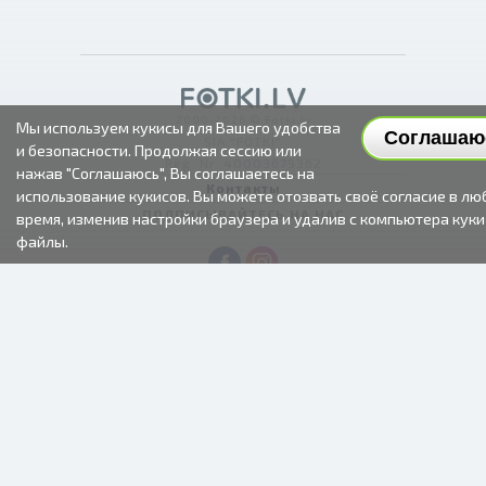
2000-2026 © Fotki.lv
Мы используем кукисы для Вашего удобства
Соглашаю
SIA "FOTKI"
и безопасности. Продолжая сессию или
Reģ. Nr. 40003679362
нажав "Соглашаюсь", Вы соглашаетесь на
Контакты
использование кукисов. Вы можете отозвать своё согласие в лю
ПОДПИСЫВАЙТЕСЬ НА НАС
время, изменив настройки браузера и удалив с компьютера куки
файлы.
ИНФОРМАЦИЯ
О нас
Условия пользования
Часто задаваемые вопросы (FAQ)
Время изготовления