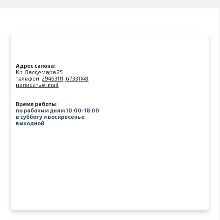
Адрес салона:
Kр. Валдемара 25
телефон:
29463111, 67331148
написать e-mail
Время работы:
по рабочим дням 10:00-18:00
в субботу и воскресенье
выходной