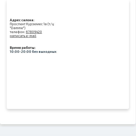
Адрес салона:
Проспект Курземес 1а (т/ц
"Damme")
телефон:
67809420
написать e-mail
Время работы:
10:00-20:00 без выходных