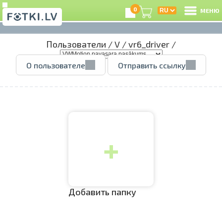
0
МЕНЮ
Пользователи
/
V
/
vr6_driver
/
В
О пользователе
Отправить ссылку
Р
З
+
e
Ц
А
Добавить папку
А