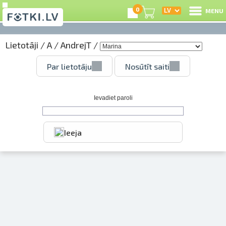
0
MENU
Lietotāji
/
A
/
AndrejT
/
I
Par lietotāju
Nosūtīt saiti
R
I
Ievadiet paroli
Ieeja
e
C
S
Li