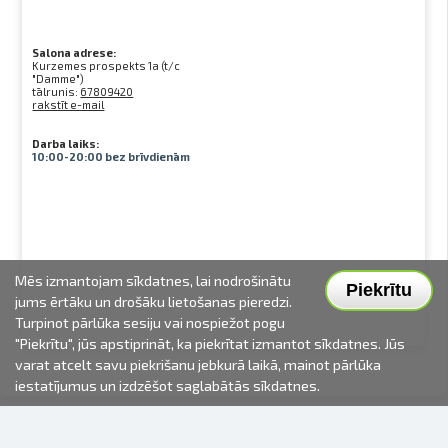
Salona adrese:
Kurzemes prospekts 1a (t/c
"Damme")
tālrunis:
67809420
rakstīt e-mail
Darba laiks:
10:00-20:00 bez brīvdienām
Mēs izmantojam sīkdatnes, lai nodrošinātu
Piekrītu
jums ērtāku un drošāku lietošanas pieredzi.
Turpinot pārlūka sesiju vai nospiežot pogu
"Piekrītu", jūs apstiprināt, ka piekrītat izmantot sīkdatnes. Jūs
varat atcelt savu piekrišanu jebkurā laikā, mainot pārlūka
iestatījumus un izdzēšot saglabātās sīkdatnes.