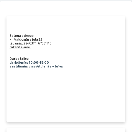
Salona adrese:
Kr. Valdemāra iela 25
tālrunis:
29463111, 67331148
rakstīt e-mail
Darba laiks:
darbdienās 10:00-18:00
sestdienās un svētdienās – brīvs