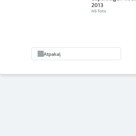
2013
46 foto
Atpakaļ