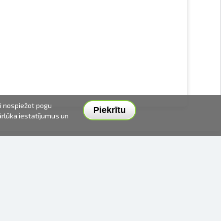
ai nospiežot pogu
Piekrītu
pārlūka iestatījumus un
PIEGĀDES VEIDI UN CENAS