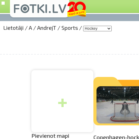
Lietotāji
/
A
/
AndrejT
/
Sports
/
+
Pievienot mapi
Copenhagen­
-hock