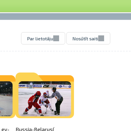
Par lietotāju
Nosūtīt saiti
 ey-
Russia-Bel­
arus(