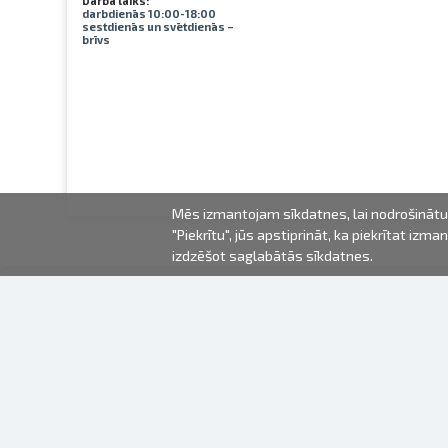
Darba laiks:
darbdienās 10:00-18:00
sestdienās un svētdienās –
brīvs
Mēs izmantojam sīkdatnes, lai nodrošinātu 
"Piekrītu", jūs apstiprināt, ka piekrītat iz
izdzēšot saglabātās sīkdatnes.
2000-2026 © Fotki.lv
SIA "FOTKI"