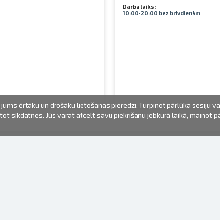
Darba laiks:
10:00-20:00 bez brīvdienām
jums ērtāku un drošāku lietošanas pieredzi. Turpinot pārlūka sesiju v
mantot sīkdatnes. Jūs varat atcelt savu piekrišanu jebkurā laikā, mainot 
FOTO PRODUKTI
INFORMĀCIJA
Par mums
Baterijas