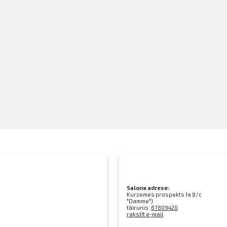
Salona adrese:
Kurzemes prospekts 1a (t/c
"Damme")
tālrunis:
67809420
rakstīt e-mail